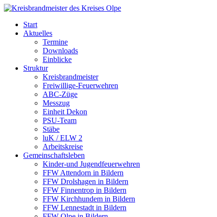
Skip
to
Start
content
Aktuelles
Termine
Downloads
Einblicke
Struktur
Kreisbrandmeister
Freiwillige-Feuerwehren
ABC-Züge
Messzug
Einheit Dekon
PSU-Team
Stäbe
luK / ELW 2
Arbeitskreise
Gemeinschaftsleben
Kinder-und Jugendfeuerwehren
FFW Attendorn in Bildern
FFW Drolshagen in Bildern
FFW Finnentrop in Bildern
FFW Kirchhundem in Bildern
FFW Lennestadt in Bildern
FFW Olpe in Bildern