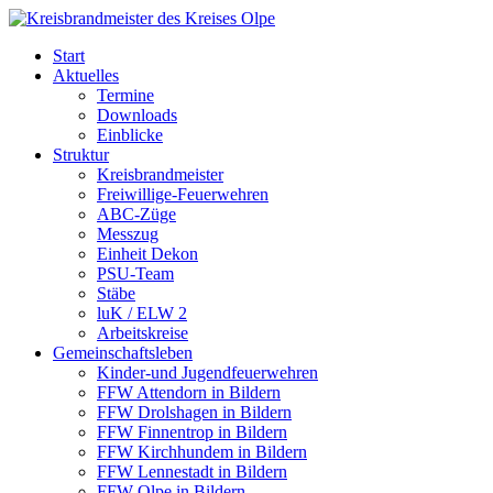
Skip
to
Start
content
Aktuelles
Termine
Downloads
Einblicke
Struktur
Kreisbrandmeister
Freiwillige-Feuerwehren
ABC-Züge
Messzug
Einheit Dekon
PSU-Team
Stäbe
luK / ELW 2
Arbeitskreise
Gemeinschaftsleben
Kinder-und Jugendfeuerwehren
FFW Attendorn in Bildern
FFW Drolshagen in Bildern
FFW Finnentrop in Bildern
FFW Kirchhundem in Bildern
FFW Lennestadt in Bildern
FFW Olpe in Bildern