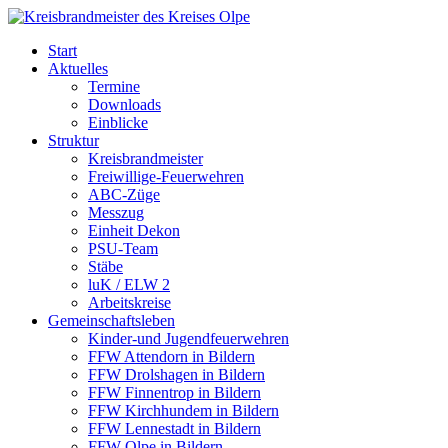
Skip
to
Start
content
Aktuelles
Termine
Downloads
Einblicke
Struktur
Kreisbrandmeister
Freiwillige-Feuerwehren
ABC-Züge
Messzug
Einheit Dekon
PSU-Team
Stäbe
luK / ELW 2
Arbeitskreise
Gemeinschaftsleben
Kinder-und Jugendfeuerwehren
FFW Attendorn in Bildern
FFW Drolshagen in Bildern
FFW Finnentrop in Bildern
FFW Kirchhundem in Bildern
FFW Lennestadt in Bildern
FFW Olpe in Bildern