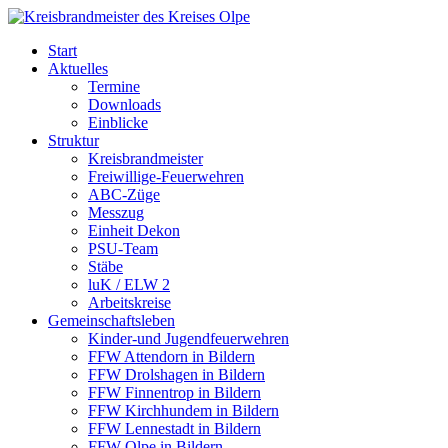
Skip
to
Start
content
Aktuelles
Termine
Downloads
Einblicke
Struktur
Kreisbrandmeister
Freiwillige-Feuerwehren
ABC-Züge
Messzug
Einheit Dekon
PSU-Team
Stäbe
luK / ELW 2
Arbeitskreise
Gemeinschaftsleben
Kinder-und Jugendfeuerwehren
FFW Attendorn in Bildern
FFW Drolshagen in Bildern
FFW Finnentrop in Bildern
FFW Kirchhundem in Bildern
FFW Lennestadt in Bildern
FFW Olpe in Bildern