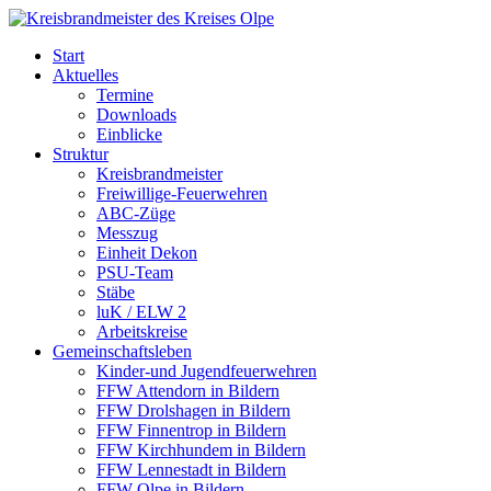
Skip
to
Start
content
Aktuelles
Termine
Downloads
Einblicke
Struktur
Kreisbrandmeister
Freiwillige-Feuerwehren
ABC-Züge
Messzug
Einheit Dekon
PSU-Team
Stäbe
luK / ELW 2
Arbeitskreise
Gemeinschaftsleben
Kinder-und Jugendfeuerwehren
FFW Attendorn in Bildern
FFW Drolshagen in Bildern
FFW Finnentrop in Bildern
FFW Kirchhundem in Bildern
FFW Lennestadt in Bildern
FFW Olpe in Bildern